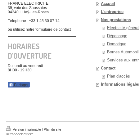
FRANCE ELECTRICITE
Accueil
39, voie des Saussaies
L'entreprise
94240 L'Haÿ-Les-Roses
Nos prestations
Téléphone : +33 1 45 30 07 14
Electricité généra
ou utilisez notre
formulaire de contact
Dépannage
HORAIRES
Domotique
Bornes Automobil
D'OUVERTURE
Services aux entr
Du lundi au vendredi :
Contact
8H00 - 19H30
Plan d'accès
Informations légale
Partager
Version imprimable
|
Plan du site
© franceelectricite